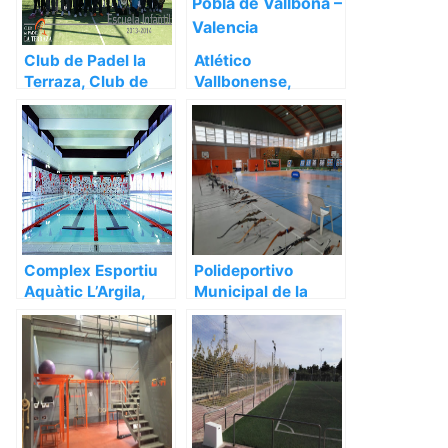
Club de Padel la
Atlético
Terraza, Club de
Vallbonense,
pádel en La Pobla
Asociación u
de Vallbona –
organización en La
Valencia
Pobla de Vallbona –
Valencia
Complex Esportiu
Polideportivo
Aquàtic L’Argila,
Municipal de la
Polideportivo en La
Pobla de Vallbona,
Pobla de Vallbona –
Polideportivo en La
Valencia
Pobla de Vallbona –
Valencia