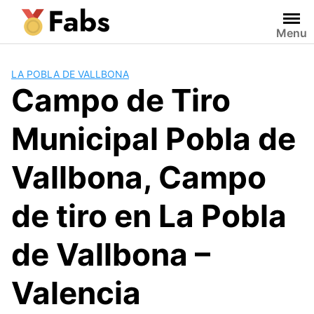
Saltar
al
Menu
contenido
LA POBLA DE VALLBONA
Campo de Tiro
Municipal Pobla de
Vallbona, Campo
de tiro en La Pobla
de Vallbona –
Valencia