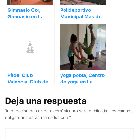
Gimnasio Cor,
Polideportivo
Gimnasio en La
Municipal Mas de
Pobla de Vallbona –
Tous, Gimnasio en
Valencia
La Pobla de
Vallbona – Valencia
Pàdel Club
yoga pobla, Centro
València, Club de
de yoga en La
pádel en La Pobla
Pobla de Vallbona –
de Vallbona –
Valencia
Deja una respuesta
Valencia
Tu dirección de correo electrónico no será publicada.
Los campos
obligatorios están marcados con
*