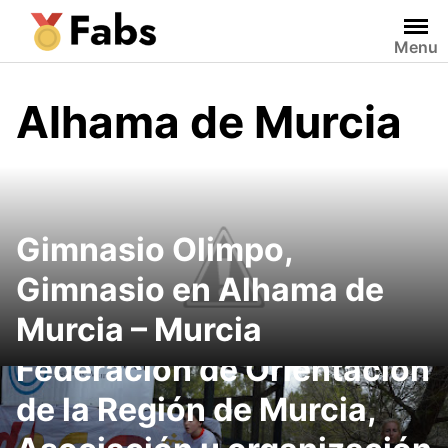
Saltar
al
Menu
contenido
Alhama de Murcia
Gimnasio Olimpo,
Gimnasio en Alhama de
Murcia – Murcia
Federación de Orientación
de la Región de Murcia,