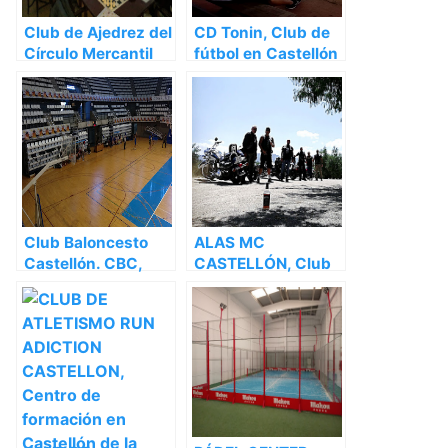
Club de Ajedrez del
CD Tonin, Club de
Círculo Mercantil
fútbol en Castellón
de Castellón, Club
de la Plana –
deportivo en
Castellón
Castellón de la
Plana – Castellón
Club Baloncesto
ALAS MC
Castellón. CBC,
CASTELLÓN, Club
Club de baloncesto
deportivo en
en Castellón de la
Castellón de la
Plana – Castellón
Plana – Castellón