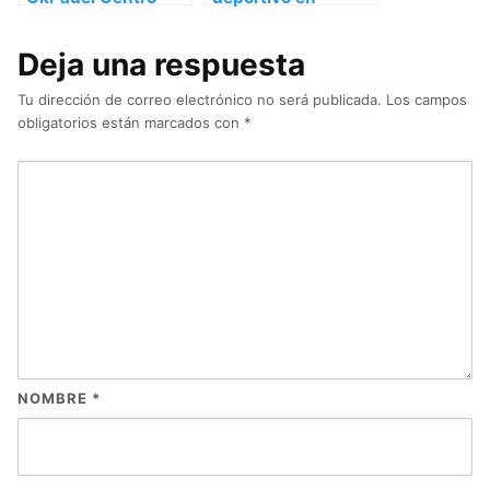
Deportivo, Club de
Castellón de la
pádel en Castellón
Plana – Castellón
Deja una respuesta
de la Plana –
Castellón
Tu dirección de correo electrónico no será publicada.
Los campos
obligatorios están marcados con
*
NOMBRE
*