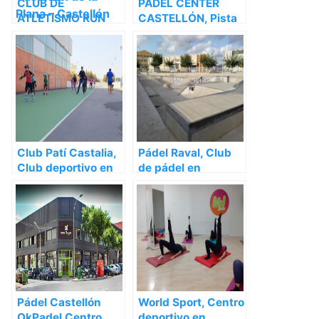
CLUB DE
PÁDEL CENTER
ATLETISMO RUN
CASTELLÓN, Pista
ADICTION
de pádel en
CASTELLON,
Castellón de la
Centro de
Plana – Castellón
formación en
Castellón de la
Plana – Castellón
Club Patí Castalia,
Pádel Raval, Club
Club deportivo en
de pádel en
Castellón de la
Castellón de la
Plana – Castellón
Plana – Castellón
Pádel Castellón
World Sport, Centro
OkPadel Centro
deportivo en