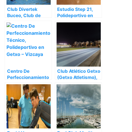
Club Divertek
Estudio Step 21,
Buceo, Club de
Polideportivo en
buceo en Getxo –
Getxo – Vizcaya
Vizcaya
Centro De
Club Atlético Getxo
Perfeccionamiento
(Getxo Atletismo),
Técnico,
Pista de atletismo
Polideportivo en
en Getxo – Vizcaya
Getxo – Vizcaya