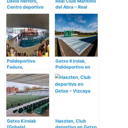
David Herrero,
Real Club Marítimo
Centro deportivo
del Abra – Real
en Getxo – Vizcaya
Sporting Club, Club
en Getxo – Vizcaya
Polideportivo
Getxo Kirolak,
Fadura,
Polideportivo en
Polideportivo en
Getxo – Vizcaya
Getxo – Vizcaya
Getxo Kirolak
Haszten, Club
(Gobela),
deportivo en Getxo