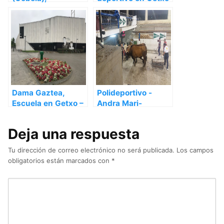
Polideportivo en
– Vizcaya
Getxo – Vizcaya
Dama Gaztea,
Polideportivo -
Escuela en Getxo –
Andra Mari-
Vizcaya
Polikiroldegia,
Polideportivo en
Deja una respuesta
Getxo – Vizcaya
Tu dirección de correo electrónico no será publicada.
Los campos
obligatorios están marcados con
*