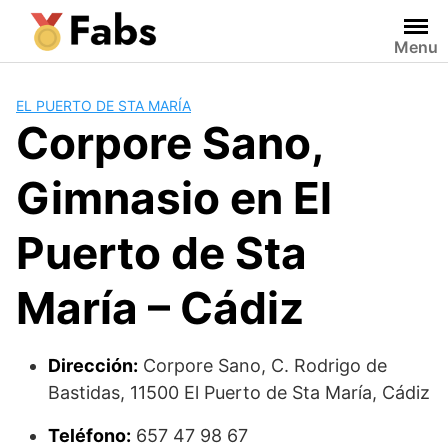
Saltar
al
Menu
contenido
EL PUERTO DE STA MARÍA
Corpore Sano,
Gimnasio en El
Puerto de Sta
María – Cádiz
Dirección:
Corpore Sano, C. Rodrigo de
Bastidas, 11500 El Puerto de Sta María, Cádiz
Teléfono:
657 47 98 67