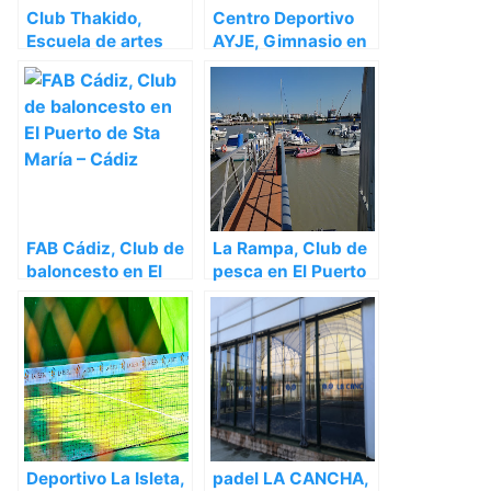
Club Thakido,
Centro Deportivo
Escuela de artes
AYJE, Gimnasio en
marciales en El
El Puerto de Sta
Puerto de Sta María
María – Cádiz
– Cádiz
FAB Cádiz, Club de
La Rampa, Club de
baloncesto en El
pesca en El Puerto
Puerto de Sta María
de Sta María –
– Cádiz
Cádiz
Deportivo La Isleta,
padel LA CANCHA,