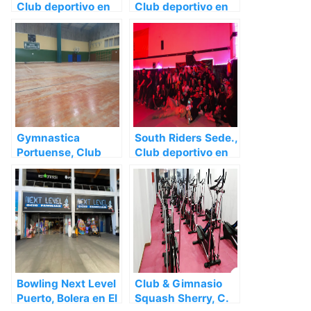
Club deportivo en
Club deportivo en
El Puerto de Sta
El Puerto de Sta
María – Cádiz
María – Cádiz
Gymnastica
South Riders Sede.,
Portuense, Club
Club deportivo en
deportivo en El
El Puerto de Sta
Puerto de Sta María
María – Cádiz
– Cádiz
Bowling Next Level
Club & Gimnasio
Puerto, Bolera en El
Squash Sherry, C.