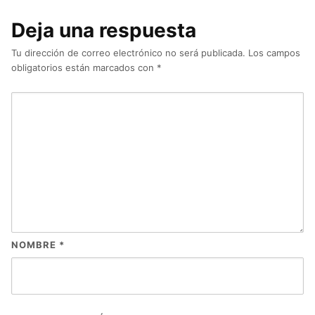
Puerto de Sta María
Comercial
– Cádiz
Vistahermosa, El
Deja una respuesta
Puerto de Sta
Maria, Gimnasio en
Tu dirección de correo electrónico no será publicada.
Los campos
El Puerto de Sta
obligatorios están marcados con
*
María – Cádiz
NOMBRE
*